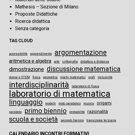
Mathesis – Sezione di Milano
Proposte Didattiche
Ricerca didattica
Senza categoria
TAG CLOUD
argomentazione
accessibilità
apprendimento
aritmetica e algebra
arte
crittografia
didattica a distanza
discussione matematica
dimostrazione
donne e STEM
fisica
geometria
giochi matematici
grafi
inclusività
interdisciplinarità
laboratorio di fisica
laboratorio di matematica
linguaggio
origami
modelli
moto parabolico
musica
primo biennio
razionalità
parabola
probabilità
scuola e società
secondo biennio
transizione terziaria
CALENDARIO INCONTRI FORMATIVI