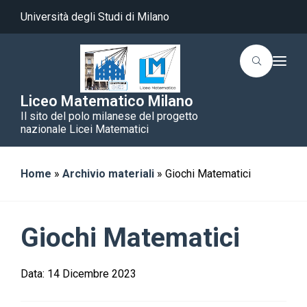
Università degli Studi di Milano
T
o
g
g
Liceo Matematico Milano
l
Il sito del polo milanese del progetto
e
n
nazionale Licei Matematici
a
v
i
g
Home
»
Archivio materiali
»
Giochi Matematici
a
t
i
o
n
Giochi Matematici
Data:
14 Dicembre 2023