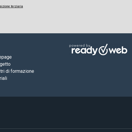
sizione terziaria
epage
ogetto
tri di formazione
iali