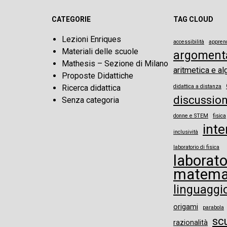
CATEGORIE
TAG CLOUD
Lezioni Enriques
accessibilità
appren
Materiali delle scuole
argoment
Mathesis – Sezione di Milano
aritmetica e al
Proposte Didattiche
Ricerca didattica
didattica a distanza
discussio
Senza categoria
donne e STEM
fisica
inte
inclusività
laboratorio di fisica
laborato
matema
linguaggi
origami
parabola
sc
razionalità