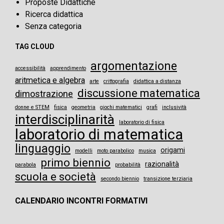
Proposte Didattiche
Ricerca didattica
Senza categoria
TAG CLOUD
argomentazione
accessibilità
apprendimento
aritmetica e algebra
arte
crittografia
didattica a distanza
discussione matematica
dimostrazione
donne e STEM
fisica
geometria
giochi matematici
grafi
inclusività
interdisciplinarità
laboratorio di fisica
laboratorio di matematica
linguaggio
origami
modelli
moto parabolico
musica
primo biennio
razionalità
parabola
probabilità
scuola e società
secondo biennio
transizione terziaria
CALENDARIO INCONTRI FORMATIVI