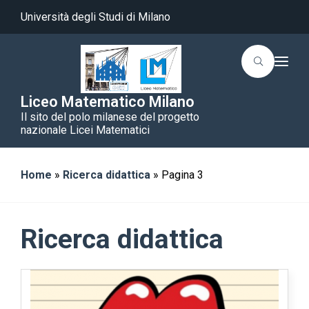
Università degli Studi di Milano
T
o
g
g
Liceo Matematico Milano
l
Il sito del polo milanese del progetto
e
n
nazionale Licei Matematici
a
v
i
g
Home
»
Ricerca didattica
»
Pagina 3
a
t
i
o
n
Ricerca didattica